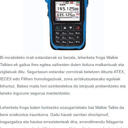
Bi norabideko irrati estandarrak ez bezala, leherketa froga Walkie
Talkies-ek gailua ihes egitea saihesten duten itxitura malkartsuak eta
zigilatuak ditu. Segurtasun estandar zorrotzak betetzen dituzte ATEX,
IECEX edo FMren homologazioak, zona arriskutsuetarako egokiak
bihurtuz. Babes maila hori ezinbestekoa da istripuak prebenitzeko eta
laneko ingurune segurua mantentzeko.
Leherketa froga baten funtsezko ezaugarrietako bat Walkie Talkie da
bere eraikuntza iraunkorra. Gailu hauek sarritan shockproof,
iragazgaitza eta hautsa erresistenteak dira, errendimendu fidagarria