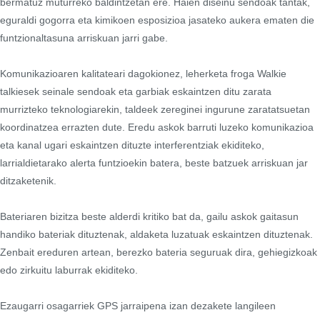
bermatuz muturreko baldintzetan ere. Haien diseinu sendoak tantak,
eguraldi gogorra eta kimikoen esposizioa jasateko aukera ematen die
funtzionaltasuna arriskuan jarri gabe.
Komunikazioaren kalitateari dagokionez, leherketa froga Walkie
talkiesek seinale sendoak eta garbiak eskaintzen ditu zarata
murrizteko teknologiarekin, taldeek zereginei ingurune zaratatsuetan
koordinatzea errazten dute. Eredu askok barruti luzeko komunikazioa
eta kanal ugari eskaintzen dituzte interferentziak ekiditeko,
larrialdietarako alerta funtzioekin batera, beste batzuek arriskuan jar
ditzaketenik.
Bateriaren bizitza beste alderdi kritiko bat da, gailu askok gaitasun
handiko bateriak dituztenak, aldaketa luzatuak eskaintzen dituztenak.
Zenbait ereduren artean, berezko bateria seguruak dira, gehiegizkoak
edo zirkuitu laburrak ekiditeko.
Ezaugarri osagarriek GPS jarraipena izan dezakete langileen