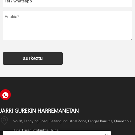
aurkeztu
JARRI GUREKIN HARREMANETAN
No.38, Fengying Road, Beifeng Industrial Zone, Fengze Barrutia, Quanzhou
Hiria, Fujian Probintzia, Txina