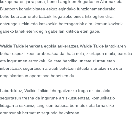
kokapenaren jarraipena, Lone Langileen Segurtasun Alarmak eta
Bluetooth konektibitatea eskuz egindako funtzionamendurako.
Leherketa aurreratu batzuk frogatzeko oinez hitz egiten dira,
entzungailuekin edo kaskoekin bateragarriak dira, komunikaziorik
gabeko lanak etenik egin gabe lan kritikoa eten gabe.
Walkie Talkie leherketa egokia aukeratzea Walkie Talkie lantokiaren
behar espezifikoen araberakoa da, hala nola, ziurtapen maila, barrutia
eta ingurumen erronkak. Kalitate handiko unitate ziurtatuetan
inbertitzeak segurtasun arauak betetzen dituela ziurtatzen du eta
eraginkortasun operatiboa hobetzen du.
Laburbilduz, Walkie Talkie lehergaitzezko froga ezinbesteko
segurtasun tresna da ingurune arriskutsuentzat, komunikazio
fidagarria eskainiz, langileen babesa bermatuz eta larrialdiko
erantzunak bermatuz segundo bakoitzean.