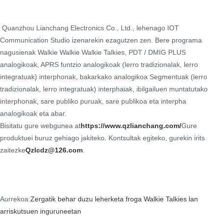
Quanzhou Lianchang Electronics Co., Ltd., lehenago IOT
Communication Studio izenarekin ezagutzen zen. Bere programa
nagusienak Walkie Walkie Walkie Talkies, PDT / DMIG PLUS
analogikoak, APRS funtzio analogikoak (lerro tradizionalak, lerro
integratuak) interphonak, bakarkako analogikoa Segmentuak (lerro
tradizionalak, lerro integratuak) interphaiak, ibilgailuen muntatutako
interphonak, sare publiko puruak, sare publikoa eta interpha
analogikoak eta abar.
Bisitatu gure webgunea at
https://www.qzlianchang.com/
Gure
produktuei buruz gehiago jakiteko. Kontsultak egiteko, gurekin irits
zaitezke
Qzlcdz@126.com
.
Aurrekoa:
Zergatik behar duzu leherketa froga Walkie Talkies lan
arriskutsuen inguruneetan