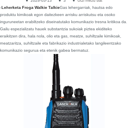
●
2025-03-13
●
3
●
Utzi mezu bat
-
Leherketa Froga Walkie Talkie
Gas lehergarriak, hautsa edo
produktu kimikoak egon daitezkeen arrisku arriskutsu eta osoko
inguruneetan erabiltzeko diseinatutako komunikazio tresna kritikoa da.
Gailu espezializatu hauek substantzia sukoiak piztea ekiditeko
eraikitzen dira, hala nola, olio eta gas, meatze, suhiltzaile kimikoak,
meatzaritza, suhiltzaile eta fabrikazio industrialetako langileentzako
komunikazio segurua eta etenik gabea bermatuz.