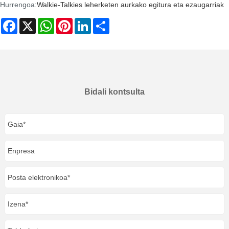
Hurrengoa:
Walkie-Talkies leherketen aurkako egitura eta ezaugarriak
Facebook
X
WhatsApp
Pinterest
LinkedIn
Share
Bidali kontsulta