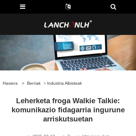
Hasiera
>
Berriak
>
Industria Albisteak
Leherketa froga Walkie Talkie:
komunikazio fidagarria ingurune
arriskutsuetan